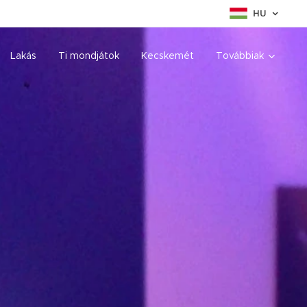
HU
Lakás
Ti mondjátok
Kecskemét
Továbbiak