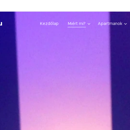
u
Kezdőlap
Miért mi?
Apartmanok