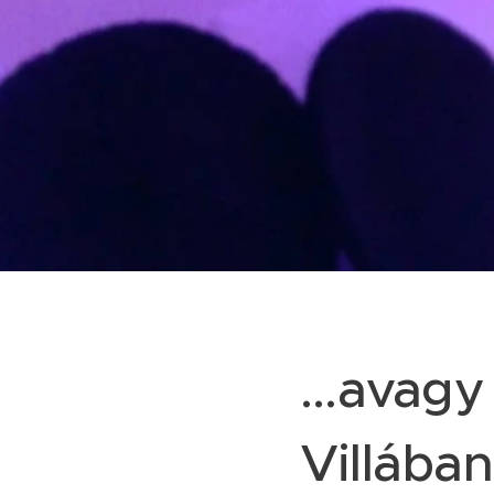
...avag
Villában.