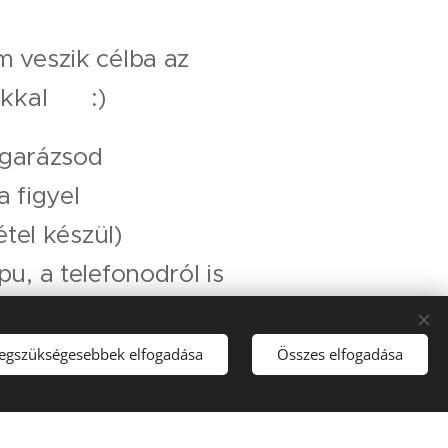
veszik célba az
kal 🦅 :)
 garázsod 👍
 figyel
étel készül) 🎥
, a telefonodról is
fér a "bálnamerci"
legszükségesebbek elfogadása
Összes elfogadása
tt, hófehér falak