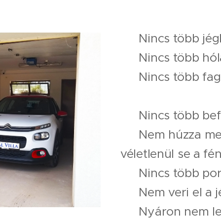
❌ Nincs több jég
❌ Nincs több hól
❌ Nincs több fag
🥶
❌ Nincs több bef
❌ Nem húzza me
véletlenül se a fé
❌ Nincs több po
❌ Nem veri el a 
❌ Nyáron nem les