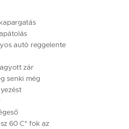
kapargatás ❄️
apátolás☃️
yos autó reggelente
agyott zár 🌬
g senki még
nyezést
r 🌪
jégeső ⛈
z 60 C° fok az