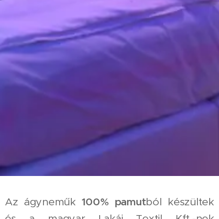
Az ágyneműk
100% pamut
ból készültek
és a magyar Lakáj Textil Kft.-nek