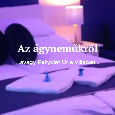
Az ágyneműkről
...avagy Patyolat Úr a Villában...