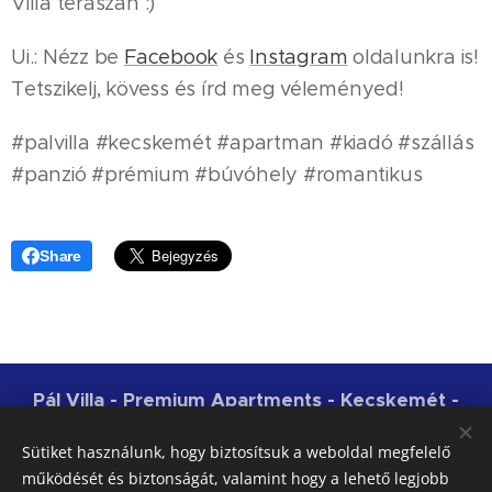
Villa teraszán :)
Ui.: Nézz be
Facebook
és
Instagram
oldalunkra is!
Tetszikelj, kövess és írd meg véleményed!
#palvilla #kecskemét #apartman #kiadó #szállás
#panzió #prémium #búvóhely #romantikus
Share
Pál Villa - Premium Apartments - Kecskemét -
NTAK: MA19006794 | 2018-2026
Sütiket használunk, hogy biztosítsuk a weboldal megfelelő
Az adatkezelési elveinket, az általános szerződési
működését és biztonságát, valamint hogy a lehető legjobb