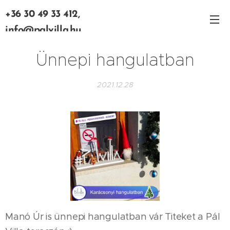
+36 30 49 33 412,
info@palvilla.hu
Ünnepi hangulatban
2021.12.28
Manó Úr is ünnepi hangulatban vár Titeket a Pál