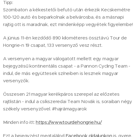
Tipp:
Szombaton a kékestetői befutó után érkezik Kecskemétre
100-120 autó és beparkolnak a belvárosba, és a másnapi
rajtig ott is maradnak, ezt mindenképp vegyétek figyelembe!
A június 11-én kezdődő 890 kilométeres össztávú Tour de
Hongrie-n 19 csapat, 133 versenyző vesz részt.
A versenyen a magyar válogatott mellett egy magyar
bejegyzésű kontinentális csapat - a Pannon Cycling Team -
indul, de más együttesek színeiben is lesznek magyar
versenyzők.
Összesen 21 magyar kerékpáros szerepel az előzetes
rajtlistán - indul a csíkszeredai Team Novák is, soraiban négy
székely versenyzővel. #hajrámagyarok
Minden info itt:
https://www.tourdehongrie.hu/
Ezt a bejegyzést megtalálod
Facebook oldalunkon
is, gyere,