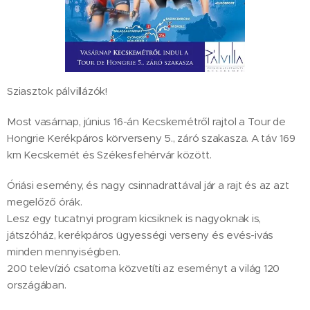
Sziasztok pálvillázók! 🚴‍♂️
Most vasárnap, június 16-án Kecskemétről rajtol a Tour de
Hongrie Kerékpáros körverseny 5., záró szakasza. A táv 169
km Kecskemét és Székesfehérvár között.
Óriási esemény, és nagy csinnadrattával jár a rajt és az azt
megelőző órák.
Lesz egy tucatnyi program kicsiknek is nagyoknak is,
játszóház, kerékpáros ügyességi verseny és evés-ivás
minden mennyiségben.
200 televízió csatorna közvetíti az eseményt a világ 120
országában.