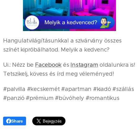
Hangulatvilágításunkkal a szivárvány összes
színét kipróbálhatod. Melyik a kedvenc?
Ui.: Nézz be
Facebook
és
Instagram
oldalunkra is!
Tetszikelj, kövess és írd meg véleményed!
#palvilla #kecskemét #apartman #kiadó #szállás
#panzió #prémium #búvóhely #romantikus
Share