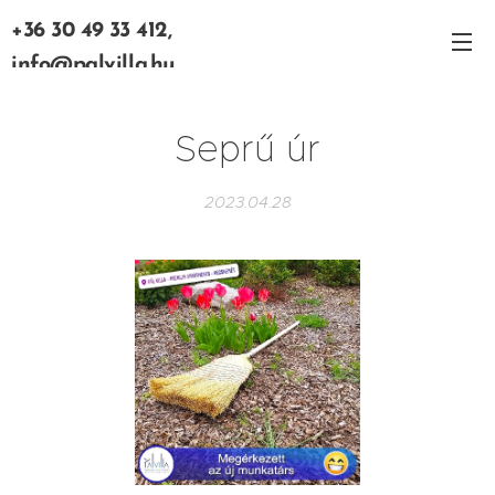
+36 30 49 33 412,
info@palvilla.hu
Seprű úr
2023.04.28