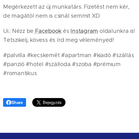
Megérkezett az új munkatárs. Fizetést nem kér,
de magától nem is csinál semmit XD
Ui.: Nézz be
Facebook
és
Instagram
oldalunkra is!
Tetszikelj, kövess és írd meg véleményed!
#palvilla #kecskemét #apartman #kiadó #szállás
#panzió #hotel #szálloda #szoba #prémium
#romantikus
Share