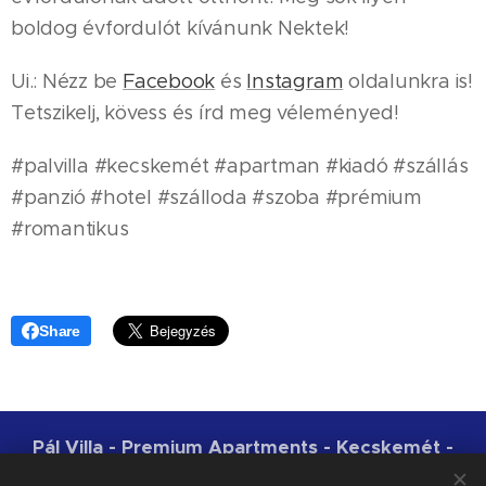
boldog évfordulót kívánunk Nektek!
Ui.: Nézz be
Facebook
és
Instagram
oldalunkra is!
Tetszikelj, kövess és írd meg véleményed!
#palvilla #kecskemét #apartman #kiadó #szállás
#panzió #hotel #szálloda #szoba #prémium
#romantikus
Share
Pál Villa - Premium Apartments - Kecskemét -
NTAK: MA19006794 | 2018-2026