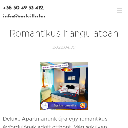
+36 30 49 33 412,
info@palvilla.hu
Romantikus hangulatban
2022.04.30
Deluxe Apartmanunk újra egy romantikus
évfordulónak adott otthont. Még sok ilyen