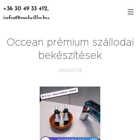
+36 30 49 33 412,
info@palvilla.hu
Occean prémium szállodai
bekészítések
2023.07.14