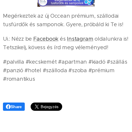
Megérkeztek az új Occean prémium, szállodai
tusfürdők és samponok. Gyere, próbáld ki Te is!
Ui.: Nézz be
Facebook
és
Instagram
oldalunkra is!
Tetszikelj, kövess és írd meg véleményed!
#palvilla #kecskemét #apartman #kiadó #szállás
#panzió #hotel #szálloda #szoba #prémium
#romantikus
Share