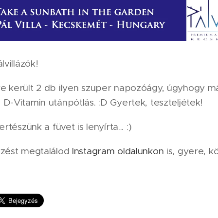
lvillázók!
e került 2 db ilyen szuper napozóágy, úgyhogy má
D-Vitamin utánpótlás. :D Gyertek, teszteljétek!
ertészünk a füvet is lenyírta... :)
yzést megtalálod
Instagram oldalunkon
is, gyere, kö