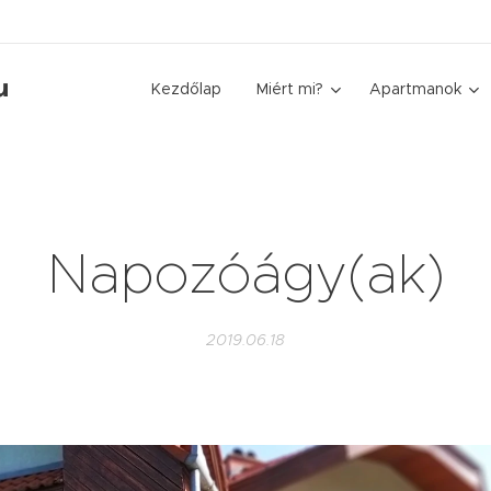
u
Kezdőlap
Miért mi?
Apartmanok
Napozóágy(ak)
2019.06.18