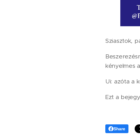
Sziasztok, pá
Beszerezésr
kényelmes a 
Ui: azóta a k
Ezt a bejeg
Share