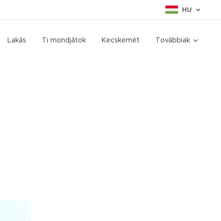
HU
Lakás
Ti mondjátok
Kecskemét
Továbbiak