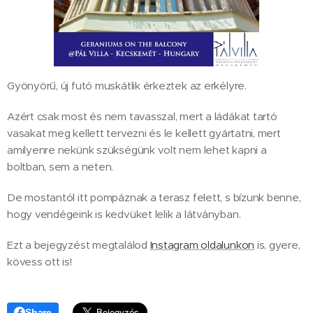
Gyönyörű, új futó muskátlik érkeztek az erkélyre.
Azért csak most és nem tavasszal, mert a ládákat tartó
vasakat meg kellett tervezni és le kellett gyártatni, mert
amilyenre nekünk szükségünk volt nem lehet kapni a
boltban, sem a neten.
De mostantól itt pompáznak a terasz felett, s bízunk benne,
hogy vendégeink is kedvüket lelik a látványban.
Ezt a bejegyzést megtalálod
Instagram oldalunkon
is, gyere,
kövess ott is!
Share