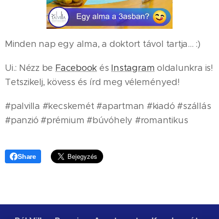
Minden nap egy alma, a doktort távol tartja... :)
Ui.: Nézz be
Facebook
és
Instagram
oldalunkra is!
Tetszikelj, kövess és írd meg véleményed!
#palvilla #kecskemét #apartman #kiadó #szállás
#panzió #prémium #búvóhely #romantikus
Share