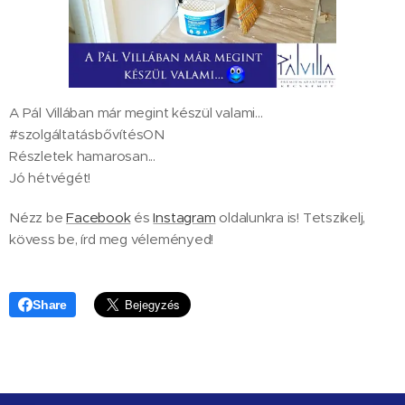
A Pál Villában már megint készül valami... 🎨🧹
#szolgáltatásbővítésON
Részletek hamarosan...
Jó hétvégét!
Nézz be
Facebook
és
Instagram
oldalunkra is! Tetszikelj,
kövess be, írd meg véleményed!
Share