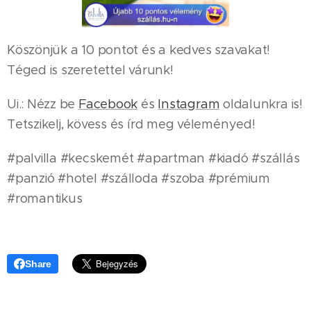
Köszönjük a 10 pontot és a kedves szavakat!
Téged is szeretettel várunk!
Ui.: Nézz be
Facebook
és
Instagram
oldalunkra is!
Tetszikelj, kövess és írd meg véleményed!
#palvilla #kecskemét #apartman #kiadó #szállás
#panzió #hotel #szálloda #szoba #prémium
#romantikus
Share