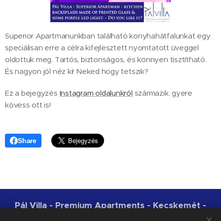
Superior Apartmanunkban található konyhahátfalunkat egy
speciálisan erre a célra kifejlesztett nyomtatott üveggel
oldottuk meg. Tartós, biztonságos, és könnyen tisztítható.
És nagyon jól néz ki! Neked hogy tetszik?
Ez a bejegyzés
Instagram oldalunkról
származik, gyere
kövess ott is!
Share
Pál Villa - Premium Apartments - Kecskemét -
NTAK: MA19006794 | 2018-2026