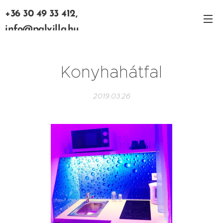
+36 30 49 33 412,
info@palvilla.hu
Konyhahátfal
2019.03.26