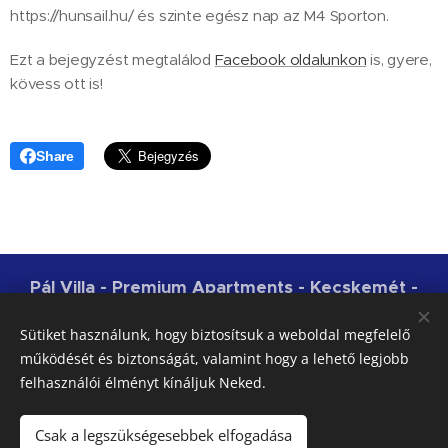
https://hunsail.hu/ és szinte egész nap az M4 Sporton.
Ezt a bejegyzést megtalálod
Facebook oldalunkon
is, gyere,
kövess ott is!
Share
Pál Villa - Premium Apartments - Kecskemét -
NTAK: MA19006794 | 2018-2026
Sütiket használunk, hogy biztosítsuk a weboldal megfelelő
Az adatkezelési elveinket, az általános szerződési
működését és biztonságát, valamint hogy a lehető legjobb
feltételeinket és a házirendünket az Irányelveink
felhasználói élményt kínáljuk Neked.
menüpontban olvashatod.
Csak a legszükségesebbek elfogadása
Sütik