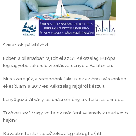
Sziasztok, pálvillázók!
Ebben a pillanatban rajtolt el az 51. Kékszalag, Európa
legnagyobb tókerülő vitorlásversenye a Balatonon. ⛵️⛵️⛵️
Mi is szeretjük, a recepciónk falát is ez az órási vászonkép
ékesíti, ami a 2017-es Kékszalag rajtjáról készült.
Lenyűgöző látvány és óriási élmény, a vitorlázás ünnepe.
Ti követitek? Vagy voltatok már fent valamelyik résztvevő
hajón?
Bővebb infó itt: https://kekszalag.reblog.hu/, itt: