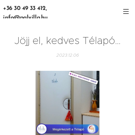
+36 30 49 33 412,
info@palvilla.hu
Jöjj el, kedves Télapó...
2023.12.06