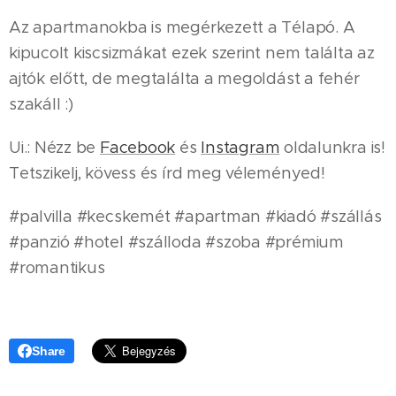
Az apartmanokba is megérkezett a Télapó. A
kipucolt kiscsizmákat ezek szerint nem találta az
ajtók előtt, de megtalálta a megoldást a fehér
szakáll :)
Ui.: Nézz be
Facebook
és
Instagram
oldalunkra is!
Tetszikelj, kövess és írd meg véleményed!
#palvilla #kecskemét #apartman #kiadó #szállás
#panzió #hotel #szálloda #szoba #prémium
#romantikus
Share