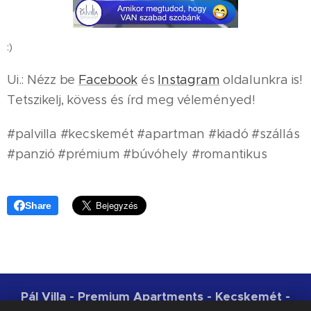
:)
Ui.: Nézz be
Facebook
és
Instagram
oldalunkra is!
Tetszikelj, kövess és írd meg véleményed!
#palvilla #kecskemét #apartman #kiadó #szállás
#panzió #prémium #búvóhely #romantikus
Share
Pál Villa - Premium Apartments - Kecskemét -