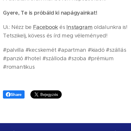
Gyere, Te is próbáld ki napágyainkat!
Ui.: Nézz be
Facebook
és
Instagram
oldalunkra is!
Tetszikelj, kövess és írd meg véleményed!
#palvilla #kecskemét #apartman #kiadó #szállás
#panzió #hotel #szálloda #szoba #prémium
#romantikus
Share