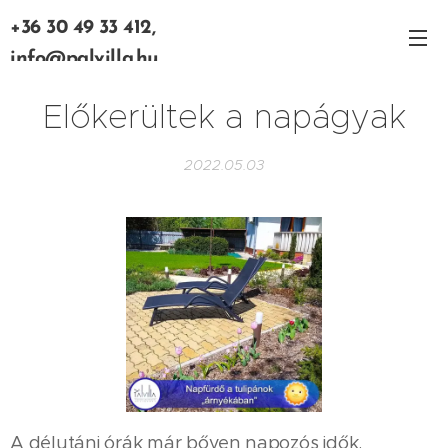
+36 30 49 33 412,
info@palvilla.hu
Előkerültek a napágyak
2022.05.03
A délutáni órák már bőven napozós idők.