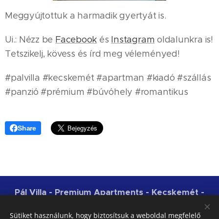
Meggyújtottuk a harmadik gyertyát is. 🕯 🕯 🕯
Ui.: Nézz be
Facebook
és
Instagram
oldalunkra is!
Tetszikelj, kövess és írd meg véleményed!
#palvilla #kecskemét #apartman #kiadó #szállás
#panzió #prémium #búvóhely #romantikus
Share
Pál Villa - Premium Apartments - Kecskemét -
NTAK: MA19006794 | 2018-2026
Sütiket használunk, hogy biztosítsuk a weboldal megfelelő