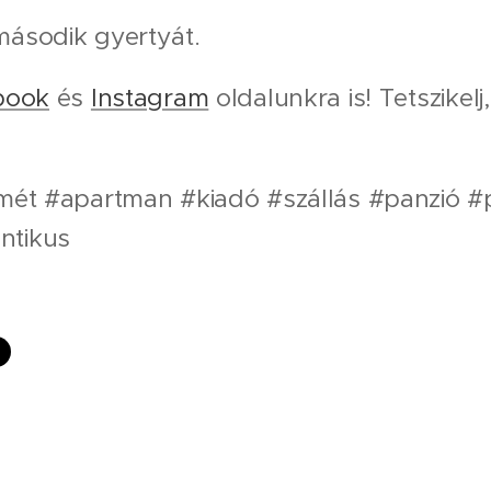
második gyertyát. 🕯🕯
book
és
Instagram
oldalunkra is! Tetszikelj
emét #apartman #kiadó #szállás #panzió 
ntikus