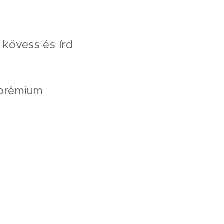
, kövess és írd
#prémium