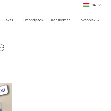
HU
Lakás
Ti mondjátok
Kecskemét
Továbbiak
a