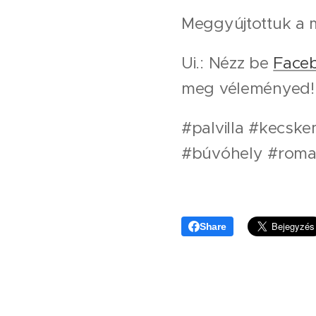
Meggyújtottuk a 
Ui.: Nézz be
Face
meg véleményed!
#palvilla #kecsk
#búvóhely #roma
Share