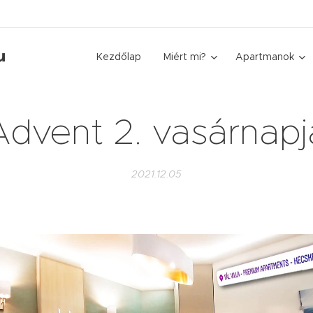
u
Kezdőlap
Miért mi?
Apartmanok
Advent 2. vasárnapj
2021.12.05