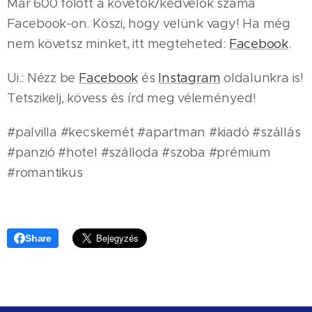
Már 600 fölött a követők/kedvelők száma
Facebook-on. Köszi, hogy velünk vagy! Ha még
nem követsz minket, itt megteheted:
Facebook
.
Ui.: Nézz be
Facebook
és
Instagram
oldalunkra is!
Tetszikelj, kövess és írd meg véleményed!
#palvilla #kecskemét #apartman #kiadó #szállás
#panzió #hotel #szálloda #szoba #prémium
#romantikus
Share