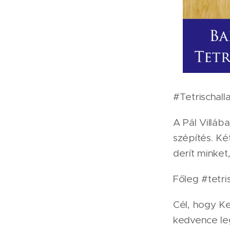
#Tetrischal
A Pál Villáb
szépítés. Ké
derít minket
Főleg #tetri
Cél, hogy K
kedvence leg