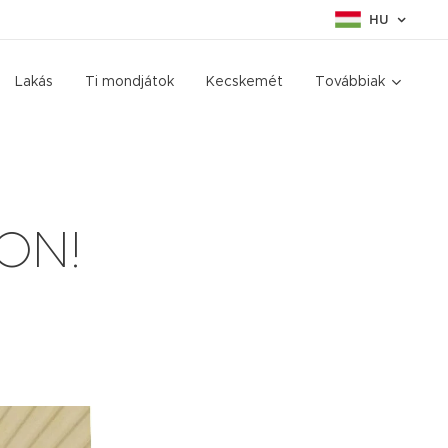
HU
Lakás
Ti mondjátok
Kecskemét
Továbbiak
 ON!