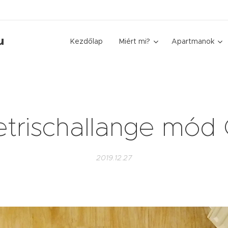
u
Kezdőlap
Miért mi?
Apartmanok
trischallange mód
2019.12.27