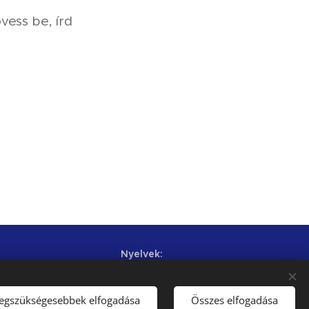
övess be, írd
Nyelvek
Magyar
English
z
legszükségesebbek elfogadása
Összes elfogadása