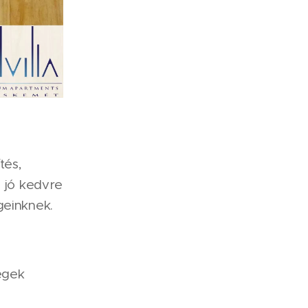
tés,
g jó kedvre
geinknek.
égek