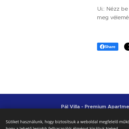
Ui.: Nézz b
meg vélemé
Share
Pál Villa - Premium Apart
Az adatkezelési elveinket, az
Sütiket használunk, hogy biztosítsuk a weboldal megfelelő műkö
Irányelveink menüpontban ol
hogy a lehető legjobb felhasználói élményt kínáljuk Neked.