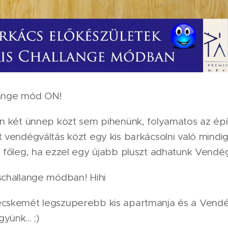
lange mód ON! 😁
an két ünnep közt sem pihenünk, folyamatos az épí
t vendégváltás közt egy kis barkácsolni való mindi
, főleg, ha ezzel egy újabb pluszt adhatunk Vendé
schallange módban! Hihi 😄
ecskemét legszuperebb kis apartmanja és a Vend
yünk... ;)