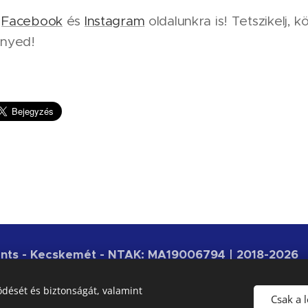
e
Facebook
és
Instagram
oldalunkra is! Tetszikelj, k
nyed!
ments - Kecskemét - NTAK: MA19006794 | 2018-2026
 általános szerződési feltételeinket és a házirendünket a
dését és biztonságát, valamint
vashatod.
Csak a 